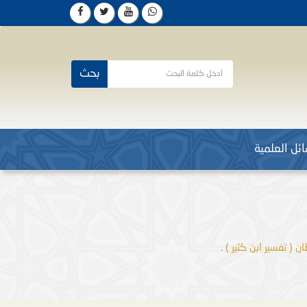
بحث
ئل العلمية
 ( تفسير ابن كثير ) .