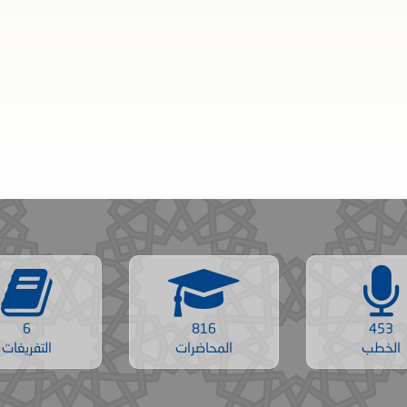
6
816
453
الخطب
المحاضرات
التفريغات