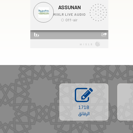
1718
الرقائق