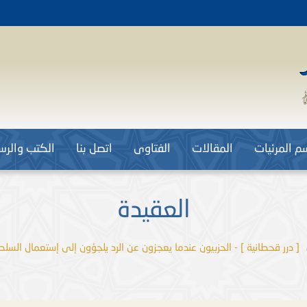
م المرئيات
المقالات
الفتاوى
اتصل بنا
الكتب والرسا
العقيدة
[ درر قحطانية ] - الحزبيون عندما يعجزون عن الرد يلجؤون إلى إستعمال السلطان