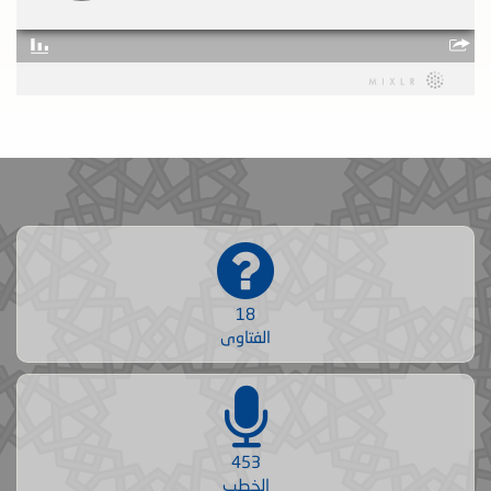
18
الفتاوى
453
الخطب