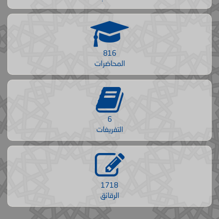
816
المحاضرات
6
التفريغات
1718
الرقائق