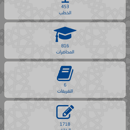
453
الخطب
816
المحاضرات
6
التفريغات
1718