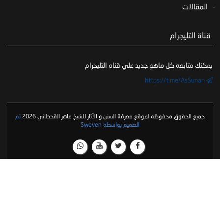
المقالات
‏ قناة التليجرام
يمكنك متابعه كل ماهو جديد علي قناه التليجرام
https://t.me/AsSunan
جميع الحقوق محفوظه لموقع معرفة السنن و الآثار للشيخ ماهر القحطاني 2026
تم
الصميم بواسطة Sweven