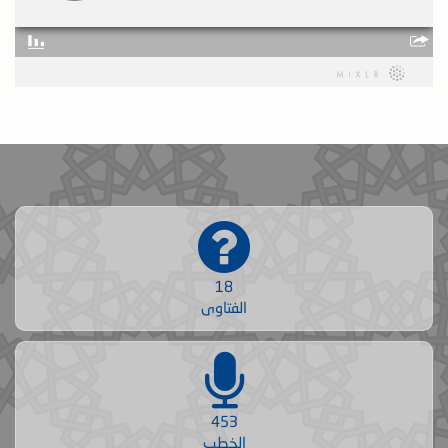
18
الفتاوى
453
الخطب