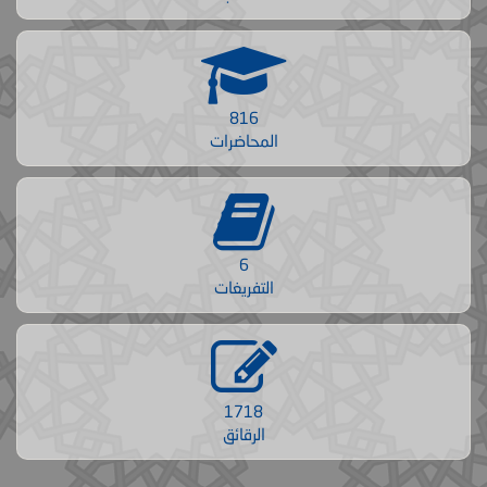
816
المحاضرات
6
التفريغات
1718
الرقائق