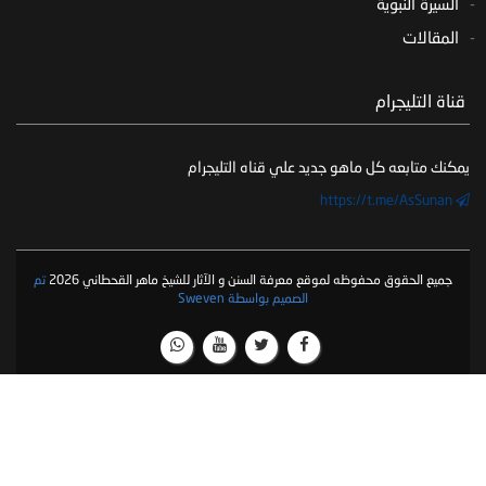
السيرة النبوية
المقالات
‏ قناة التليجرام
يمكنك متابعه كل ماهو جديد علي قناه التليجرام
https://t.me/AsSunan
جميع الحقوق محفوظه لموقع معرفة السنن و الآثار للشيخ ماهر القحطاني 2026
تم
الصميم بواسطة Sweven