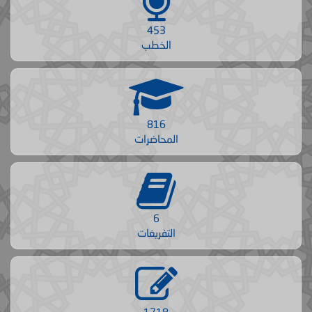
453
الخطب
816
المحاضرات
6
التفريغات