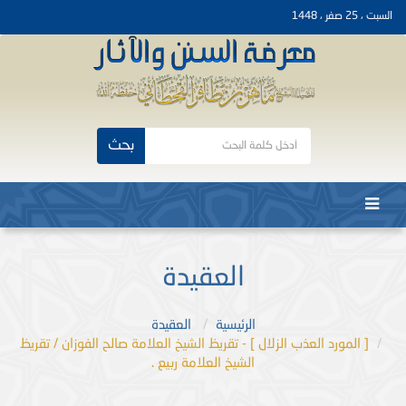
السبت ، 25 صفر ، 1448
بحث
العقيدة
الرئيسية
العقيدة
[ المورد العذب الزلال ] - تقريظ الشيخ العلامة صالح الفوزان / تقريظ
الشيخ العلامة ربيع .