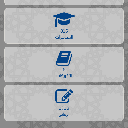
816
المحاضرات
6
التفريغات
1718
الرقائق