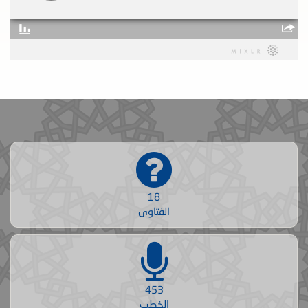
18
الفتاوى
453
الخطب