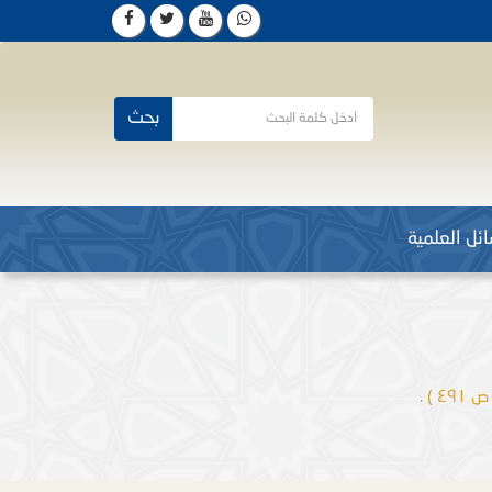
بحث
ئل العلمية
 ) .