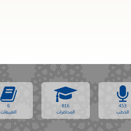
6
816
453
الخطب
المحاضرات
التفريغات