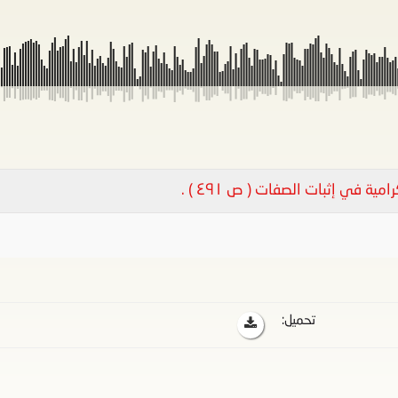
ية في إثبات الصفات ( ص ٤٩١ ) .
تحميل: