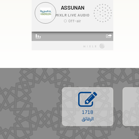
1718
الرقائق