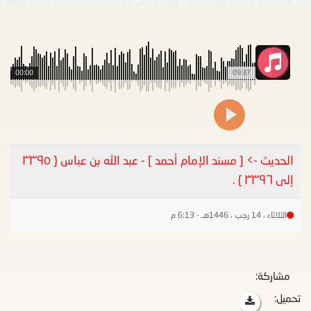
00:00
09:37
الحديث -> [ مسند الإمام أحمد ] - عبد الله بن عباس { ٣٣٩٥
إلى ٣٣٩٦ } .
الثلاثاء ، 14 رجب ، 1446هـ - 6:13 م
مشاركة:
تحميل: