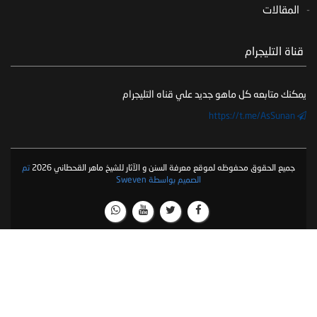
المقالات
‏ قناة التليجرام
يمكنك متابعه كل ماهو جديد علي قناه التليجرام
https://t.me/AsSunan
جميع الحقوق محفوظه لموقع معرفة السنن و الآثار للشيخ ماهر القحطاني 2026
تم
الصميم بواسطة Sweven