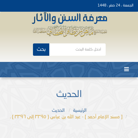
الجمعة ، 24 صفر ، 1448
بحث
الحديث
الرئيسية
الحديث
[ مسند الإمام أحمد ] - عبد الله بن عباس { ٣٣٩٥ إلى ٣٣٩٦ } .