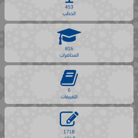
453
الخطب
816
المحاضرات
6
التفريغات
1718