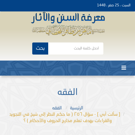
السبت ، 25 صفر ، 1448
بحث
الفقه
الرئيسية
الفقه
[ سألت أبي ] - سؤال ٢٥٦ ( ما حكم النظر إلى شيخ في التجويد
والقراءات بهدف تعلم مخارج الحروف والأحكام ) ؟