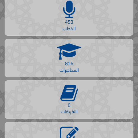
453
الخطب
816
المحاضرات
6
التفريغات