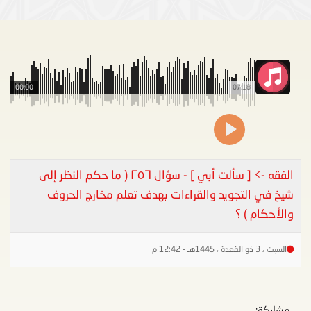
00:00
07:18
الفقه -> [ سألت أبي ] - سؤال ٢٥٦ ( ما حكم النظر إلى
شيخ في التجويد والقراءات بهدف تعلم مخارج الحروف
والأحكام ) ؟
السبت ، 3 ذو القعدة ، 1445هـ - 12:42 م