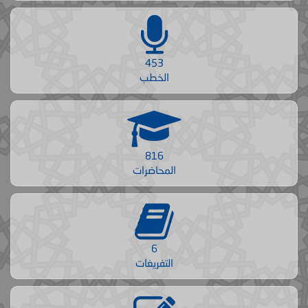
453
الخطب
816
المحاضرات
6
التفريغات