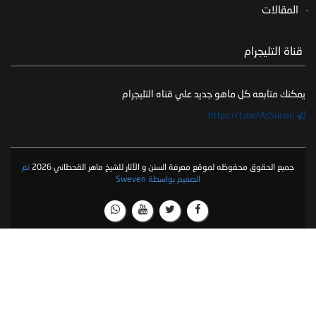
المقالات
‏ قناة التليجرام
يمكنك متابعه كل ماهو جديد علي قناه التليجرام
https://t.me/AsSunan
جميع الحقوق محفوظه لموقع معرفة السنن و الآثار للشيخ ماهر القحطاني 2026
تم
الصميم بواسطة Sweven