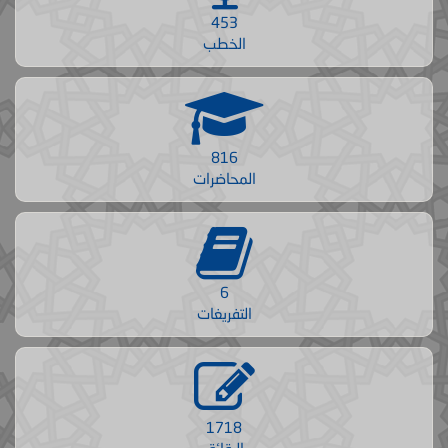
453
الخطب
816
المحاضرات
6
التفريغات
1718