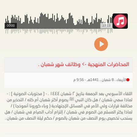
00:00
27:13
المحاضرات المنهجية -> وظائف شهر شعبان .
الأربعاء ، 8 شعبان ، 1441هـ - 9:56 م
اللقاء الأسبوعي بعد الجمعة بتاريخ ٢ شعبان ١٤٤٤ . - [ محتويات الصوتية ] : -
لماذا سمي شعبان / هل كان النبي ﷺ يصوم أكثر شعبان أم كله / التحذير من
مخالفة قرارات ولي الأمر في المسائل الإجتهادية ( وباء كورونا أنموذجا ) /
لماذا يكثر المسلم من الصوم في شعبان / إلتزام آداب الصيام في شعبان / هل
يستحب تخصيص يوم النصف من شعبان بالصوم / حكم ليلة النصف من شعبان .