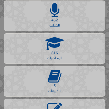
452
الخطب
816
المحاضرات
6
التفريغات