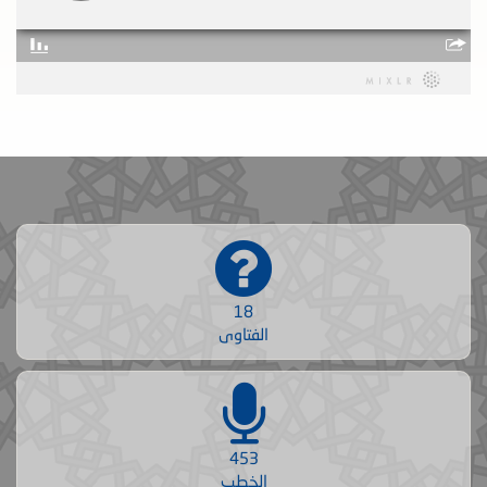
18
الفتاوى
453
الخطب