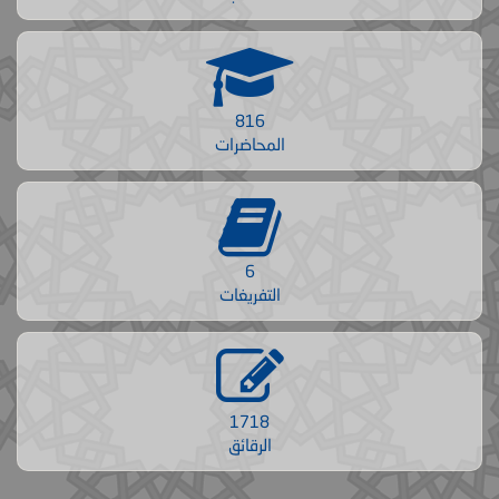
816
المحاضرات
6
التفريغات
1718
الرقائق