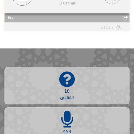
18
الفتاوى
453