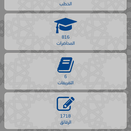
الخطب
816
المحاضرات
6
التفريغات
1718
الرقائق